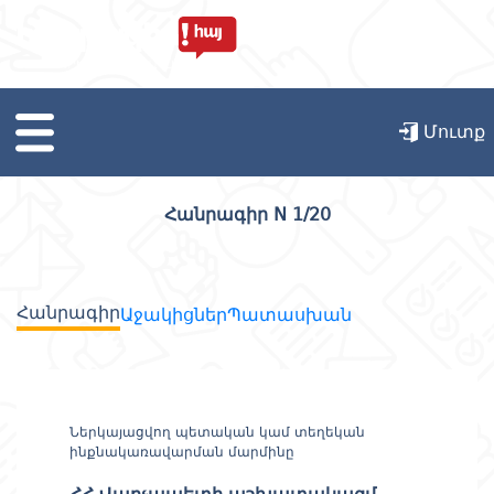
Հայ
Մուտք
Հանրագիր N 1/20
ՀՐԱՊԱՐԱԿՎԱԾ ՀԱՆՐԱԳՐԵՐ
ՍՏԵՂԾԵԼ ՆՈՐ ՀԱՆՐԱԳԻՐ
Հանրագիր
Աջակիցներ
Պատասխան
ՎԻՃԱԿԱԳՐՈՒԹՅՈՒՆ
Ներկայացվող պետական կամ տեղեկան
ՕԳՆՈՒԹՅՈՒՆ
ինքնակառավարման մարմինը