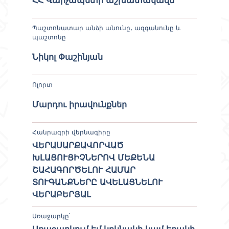
ՀՀ Վարչապետի աշխատակազմ
Պաշտոնատար անձի անունը, ազգանունը և
պաշտոնը
Նիկոլ Փաշինյան
Ոլորտ
Մարդու իրավունքներ
Հանրագրի վերնագիրը
ՎԵՐԱՍԱՐՔԱՎՈՐՎԱԾ
ԽԼԱՑՈՒՑԻՉՆԵՐՈՎ ՄԵՔԵՆԱ
ՇԱՀԱԳՈՐԾԵԼՈՒ ՀԱՄԱՐ
ՏՈՒԳԱՆՔՆԵՐԸ ԱՎԵԼԱՑՆԵԼՈՒ
ՎԵՐԱԲԵՐՅԱԼ
Առաջարկը՝